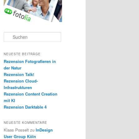
S
u
c
h
NEUESTE BEITRÄGE
e
Rezension Fotografieren in
n
der Natur
Rezension Talk!
Rezension Cloud-
Infrastrukturen
Rezension Content Creation
mit KI
Rezension Darktable 4
NEUESTE KOMMENTARE
Klaas Posselt
zu
InDesign
User Group Köln