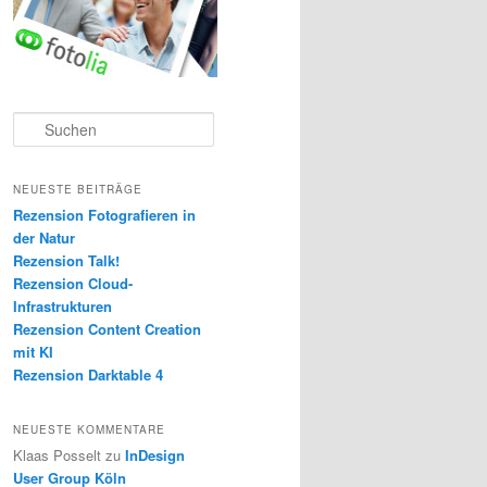
S
u
c
h
NEUESTE BEITRÄGE
e
Rezension Fotografieren in
n
der Natur
Rezension Talk!
Rezension Cloud-
Infrastrukturen
Rezension Content Creation
mit KI
Rezension Darktable 4
NEUESTE KOMMENTARE
Klaas Posselt
zu
InDesign
User Group Köln