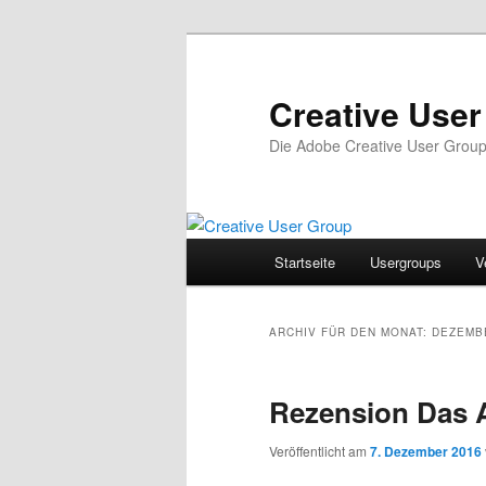
Zum
Zum
Inhalt
sekundären
wechseln
Inhalt
Creative Use
wechseln
Die Adobe Creative User Grou
Hauptmenü
Startseite
Usergroups
V
ARCHIV FÜR DEN MONAT:
DEZEMB
Rezension Das A
Veröffentlicht am
7. Dezember 2016