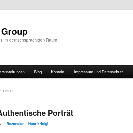
r Group
ps im deutschsprachigen Raum
eranstaltungen
Blog
Kontakt
Impressum und Datenschutz
ER 2016
uthentische Porträt
von
Rezension – HenrikHeigl