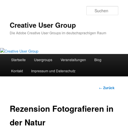
Zum
Inhalt
Such
wechseln
Creative User Group
Die Adobe Creative User Groups im deutschsprachigen Raum
Hauptmenü
Startseite
Usergroups
Veranstaltungen
Blog
Kontakt
Impressum und Datenschutz
Beitrags-
←
Zurück
Navigation
Rezension Fotografieren in
der Natur