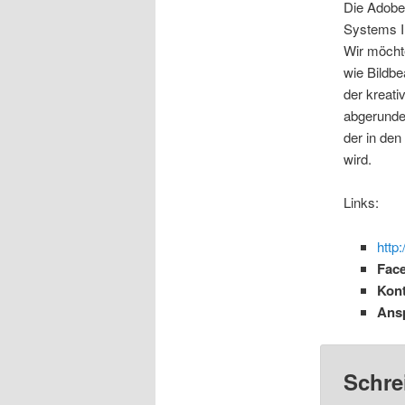
Die Adobe 
Systems I
Wir möchte
wie Bildbe
der kreat
abgerunde
der in den
wird.
Links:
http:
Fac
Kont
Ans
Schre