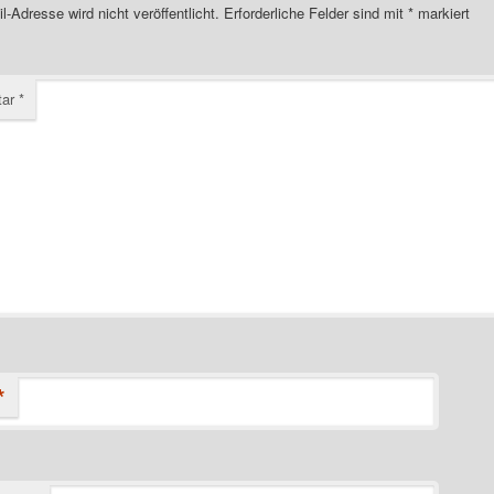
l-Adresse wird nicht veröffentlicht.
Erforderliche Felder sind mit
*
markiert
tar
*
*