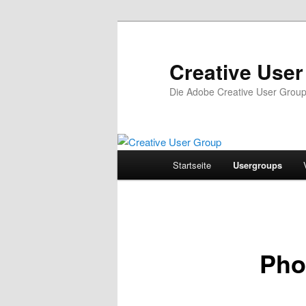
Zum
Inhalt
wechseln
Creative Use
Die Adobe Creative User Grou
Hauptmenü
Startseite
Usergroups
Pho