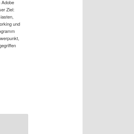
on Adobe
r Ziel:
iasten,
working und
rogramm
hwerpunkt,
egriffen