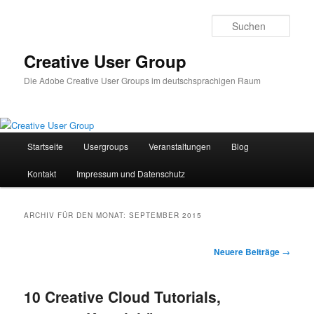
Zum
Zum
Inhalt
sekundären
Such
wechseln
Inhalt
wechseln
Creative User Group
Die Adobe Creative User Groups im deutschsprachigen Raum
Hauptmenü
Startseite
Usergroups
Veranstaltungen
Blog
Kontakt
Impressum und Datenschutz
ARCHIV FÜR DEN MONAT:
SEPTEMBER 2015
Beitrags-
Neuere Beiträge
→
Navigation
10 Creative Cloud Tutorials,