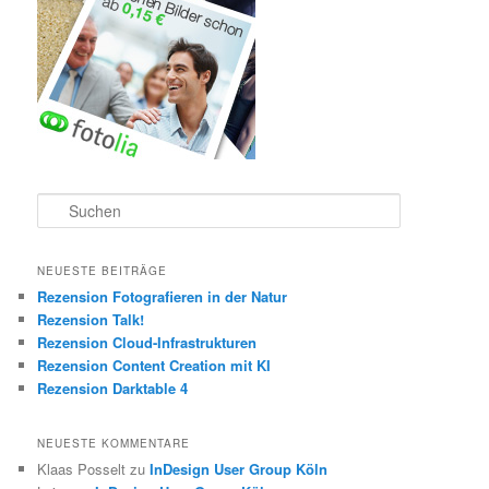
S
u
c
h
NEUESTE BEITRÄGE
e
Rezension Fotografieren in der Natur
n
Rezension Talk!
Rezension Cloud-Infrastrukturen
Rezension Content Creation mit KI
Rezension Darktable 4
NEUESTE KOMMENTARE
Klaas Posselt
zu
InDesign User Group Köln