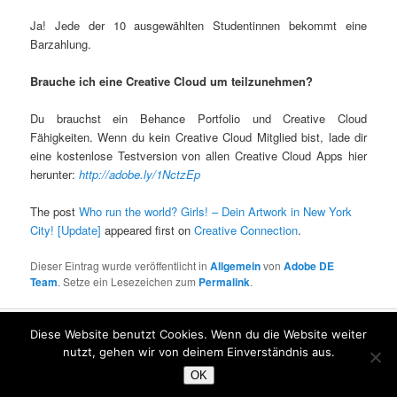
Ja! Jede der 10 ausgewählten Studentinnen bekommt eine
Barzahlung.
Brauche ich eine Creative Cloud um teilzunehmen?
Du brauchst ein Behance Portfolio und Creative Cloud
Fähigkeiten. Wenn du kein Creative Cloud Mitglied bist, lade dir
eine kostenlose Testversion von allen Creative Cloud Apps hier
herunter:
http://adobe.ly/1NctzEp
The post
Who run the world? Girls! – Dein Artwork in New York
City! [Update]
appeared first on
Creative Connection
.
Dieser Eintrag wurde veröffentlicht in
Allgemein
von
Adobe DE
Team
. Setze ein Lesezeichen zum
Permalink
.
Diese Website benutzt Cookies. Wenn du die Website weiter
Impressum und Datenschutz
Stolz präsentiert von WordPress
nutzt, gehen wir von deinem Einverständnis aus.
OK