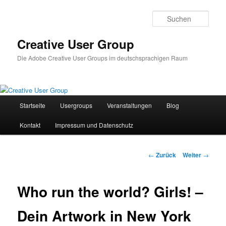
Zum
Inhalt
Such
wechseln
Creative User Group
Die Adobe Creative User Groups im deutschsprachigen Raum
Hauptmenü
Startseite
Usergroups
Veranstaltungen
Blog
Kontakt
Impressum und Datenschutz
Beitrags-
←
Zurück
Weiter
→
Navigation
Who run the world? Girls! –
Dein Artwork in New York