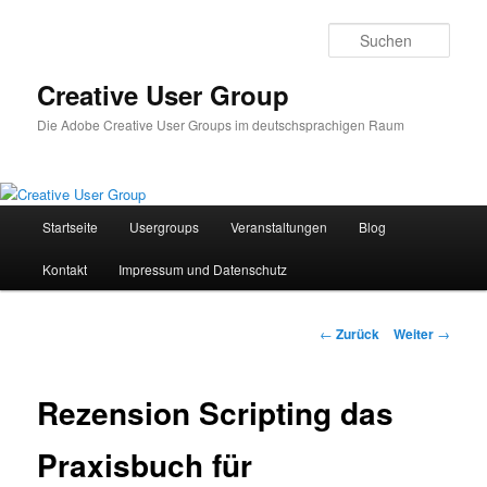
Zum
Inhalt
Such
wechseln
Creative User Group
Die Adobe Creative User Groups im deutschsprachigen Raum
Hauptmenü
Startseite
Usergroups
Veranstaltungen
Blog
Kontakt
Impressum und Datenschutz
Beitrags-
←
Zurück
Weiter
→
Navigation
Rezension Scripting das
Praxisbuch für