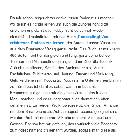
Da ich schon länger daran denke, einen Podcast zu machen
wollte ich es richtig lernen um auch die Zuhörer richtig zu
erreichen und damit das Hobby nicht so schnell wieder
einschläft. Deshalb kam mir das Buch „
Podcasting! Von
erfahrenen Podcastern lernen
“ der Autorin Larissa Vassilian
aus dem Rheinwerk Verlag genau recht. Das Buch ist mit knapp
460 Seiten recht umfangreich und fängt ganz vorne bei der
Themen- und Namensfindung an, um dann über die Technik,
Aufnahmesoftware, Schnitt des Audiomaterials, Musik,
Rechtliches, Publizieren und Hosting, Finden und Marketing,
Geld verdienen mit Podcasts, Podcasts im Unternehmen bis hin
zu Hörertipps ist da alles dabei, was man braucht.
Besonders gut gefallen mir die vielen Zusatzinfos in den
Merkkästchen und dass insgesamt alles thematisch offen
gehalten ist. Es werden Workflowsgezeigt, die für den Anfänger
mit dem Smartphone als Aufnahmegerät ebenso geeignet sind
wie den Profi mit mehreren Mikrofonen samt Mischpult und
Gästen. Ebenso hat mir gefallen, dass wirklich viele Podcasts
zumindest namentlich genannt wurden, sodass man diese als