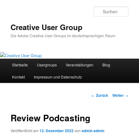
Zum
Inhalt
Such
wechseln
Creative User Group
Die Adobe Creative User Groups im deutschsprachigen Raum
Hauptmenü
Startseite
Usergroups
Veranstaltungen
Blog
Kontakt
Impressum und Datenschutz
Beitrags-
←
Zurück
Weiter
→
Navigation
Review Podcasting
Veröffentlicht am
13. Dezember 2022
von
admin admin