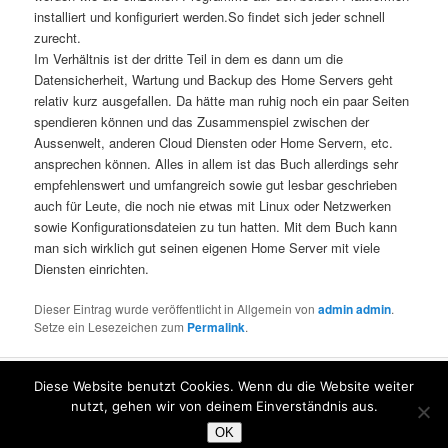
installiert und konfiguriert werden.So findet sich jeder schnell
zurecht.
Im Verhältnis ist der dritte Teil in dem es dann um die
Datensicherheit, Wartung und Backup des Home Servers geht
relativ kurz ausgefallen. Da hätte man ruhig noch ein paar Seiten
spendieren können und das Zusammenspiel zwischen der
Aussenwelt, anderen Cloud Diensten oder Home Servern, etc.
ansprechen können. Alles in allem ist das Buch allerdings sehr
empfehlenswert und umfangreich sowie gut lesbar geschrieben
auch für Leute, die noch nie etwas mit Linux oder Netzwerken
sowie Konfigurationsdateien zu tun hatten. Mit dem Buch kann
man sich wirklich gut seinen eigenen Home Server mit viele
Diensten einrichten.
Dieser Eintrag wurde veröffentlicht in Allgemein von
admin admin
.
Setze ein Lesezeichen zum
Permalink
.
Diese Website benutzt Cookies. Wenn du die Website weiter
Impressum und Datenschutz
Stolz präsentiert von WordPress
nutzt, gehen wir von deinem Einverständnis aus.
OK