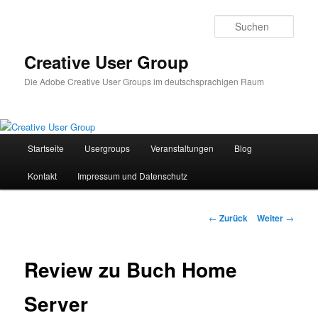
Zum
Inhalt
Such
wechseln
Creative User Group
Die Adobe Creative User Groups im deutschsprachigen Raum
Hauptmenü
Startseite
Usergroups
Veranstaltungen
Blog
Kontakt
Impressum und Datenschutz
Beitrags-
←
Zurück
Weiter
→
Navigation
Review zu Buch Home
Server