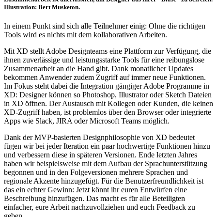
Illustration: Bert Musketon.
In einem Punkt sind sich alle Teilnehmer einig: Ohne die richtigen
Tools wird es nichts mit dem kollaborativen Arbeiten.
Mit XD stellt Adobe Designteams eine Plattform zur Verfügung, die
ihnen zuverlässige und leistungsstarke Tools für eine reibungslose
Zusammenarbeit an die Hand gibt. Dank monatlicher Updates
bekommen Anwender zudem Zugriff auf immer neue Funktionen.
Im Fokus steht dabei die Integration gängiger Adobe Programme in
XD: Designer können so Photoshop, Illustrator oder Sketch Dateien
in XD öffnen. Der Austausch mit Kollegen oder Kunden, die keinen
XD-Zugriff haben, ist problemlos über den Browser oder integrierte
Apps wie Slack, JIRA oder Microsoft Teams möglich.
Dank der MVP-basierten Designphilosophie von XD bedeutet
fügen wir bei jeder Iteration ein paar hochwertige Funktionen hinzu
und verbessern diese in späteren Versionen. Ende letzten Jahres
haben wir beispielsweise mit dem Aufbau der Sprachunterstützung
begonnen und in den Folgeversionen mehrere Sprachen und
regionale Akzente hinzugefügt. Für die Benutzerfreundlichkeit ist
das ein echter Gewinn: Jetzt könnt ihr euren Entwürfen eine
Beschreibung hinzufügen. Das macht es für alle Beteiligten
einfacher, eure Arbeit nachzuvollziehen und euch Feedback zu
geben.