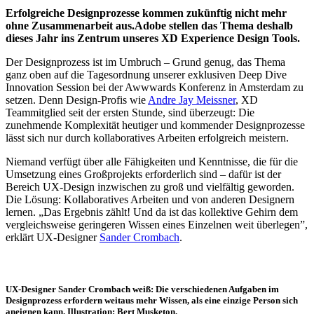
Erfolgreiche Designprozesse kommen zukünftig nicht mehr
ohne Zusammenarbeit aus.Adobe stellen das Thema deshalb
dieses Jahr ins Zentrum unseres XD Experience Design Tools.
Der Designprozess ist im Umbruch – Grund genug, das Thema
ganz oben auf die Tagesordnung unserer exklusiven Deep Dive
Innovation Session bei der Awwwards Konferenz in Amsterdam zu
setzen. Denn Design-Profis wie
Andre Jay Meissner
, XD
Teammitglied seit der ersten Stunde, sind überzeugt: Die
zunehmende Komplexität heutiger und kommender Designprozesse
lässt sich nur durch kollaboratives Arbeiten erfolgreich meistern.
Niemand verfügt über alle Fähigkeiten und Kenntnisse, die für die
Umsetzung eines Großprojekts erforderlich sind – dafür ist der
Bereich UX-Design inzwischen zu groß und vielfältig geworden.
Die Lösung: Kollaboratives Arbeiten und von anderen Designern
lernen. „Das Ergebnis zählt! Und da ist das kollektive Gehirn dem
vergleichsweise geringeren Wissen eines Einzelnen weit überlegen”,
erklärt UX-Designer
Sander Crombach
.
UX-Designer Sander Crombach weiß: Die verschiedenen Aufgaben im
Designprozess erfordern weitaus mehr Wissen, als eine einzige Person sich
aneignen kann. Illustration: Bert Musketon.