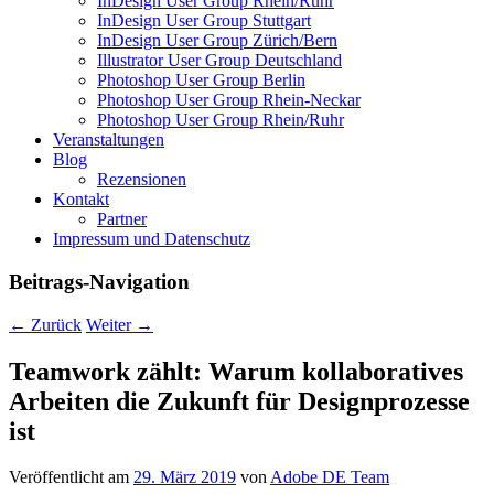
InDesign User Group Rhein/Ruhr
InDesign User Group Stuttgart
InDesign User Group Zürich/Bern
Illustrator User Group Deutschland
Photoshop User Group Berlin
Photoshop User Group Rhein-Neckar
Photoshop User Group Rhein/Ruhr
Veranstaltungen
Blog
Rezensionen
Kontakt
Partner
Impressum und Datenschutz
Beitrags-Navigation
←
Zurück
Weiter
→
Teamwork zählt: Warum kollaboratives
Arbeiten die Zukunft für Designprozesse
ist
Veröffentlicht am
29. März 2019
von
Adobe DE Team