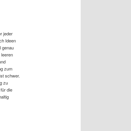
r jeder
ach Ideen
al genau
 leeren
und
ung zum
ist schwer.
ig zu
für die
altig