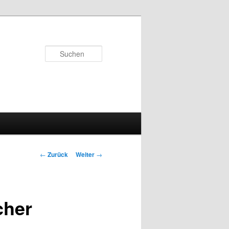
Suchen
Beitrags-
←
Zurück
Weiter
→
Navigation
cher