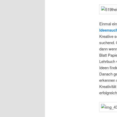
Einmal ei
Ideensuc
Kreative s
suchend. O
dann wenn
Blatt Papi
Lehrbuch v
Ideen find
Danach geh
erkennen u
Kreativitä
erfolgreic