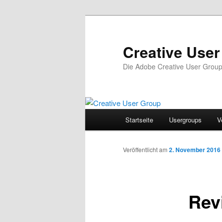
Zum
Inhalt
wechseln
Creative Use
Die Adobe Creative User Grou
Hauptmenü
Startseite
Usergroups
V
Veröffentlicht am
2. November 2016
Rev