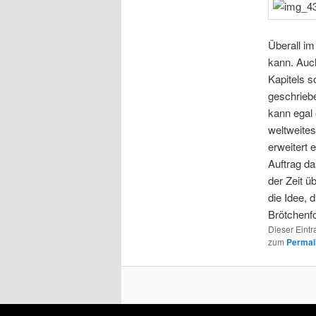
Überall im
kann. Auch
Kapitels s
geschriebe
kann egal 
weltweites
erweitert 
Auftrag da
der Zeit ü
die Idee, 
Brötchenfo
Dieser Eintr
zum
Permal