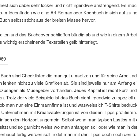
iest sich dabei sehr locker und nicht irgendwie anstrengend. Es ma
 zum Ideenfinden wie eine Art Roman oder Kochbuch in sich auf zu 
uch selbst sticht aus der breiten Masse hervor.
eiten und das Buchcover schließen bündig ab und wie in einem Arbe
ts wichtig erscheinende Textstellen gelb hinterlegt.
 Buch sind Checklisten die man gut umsetzen und für seine Arbeit ad
 lenken nicht zu viele Grafiken ab. Sie sind jeweils nur am Anfang e
ozusagen als Musegeber vorhanden. Jedes Kapitel ist recht kurz und
n. Trotz der viele Beispiele ist das Buch nicht irgendwie zu speziell
ob man nun eine Einmannfirma ist und wasweissich T-Shirts bedruck
 Unternehmen mit Kreativabteilungen ist von diesen Tipps profitieren
einfach den Horizont ungemein. Selbst wenn man typisch Lustlos mit
sitzt und so garnicht weiss wo man anfangen soll oder wie man in de
berhaupt fertig werden soll findet man mit den Tipps doch noch den r