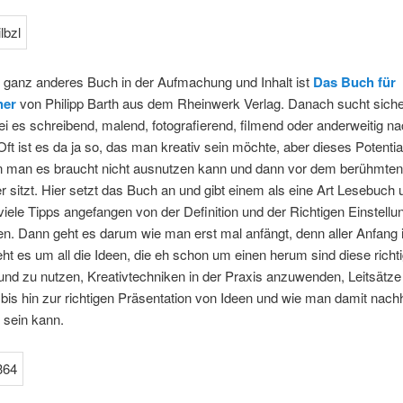
n ganz anderes Buch in der Aufmachung und Inhalt ist
Das Buch für
her
von Philipp Barth aus dem Rheinwerk Verlag. Danach sucht siche
ei es schreibend, malend, fotografierend, filmend oder anderweitig n
ft ist es da ja so, das man kreativ sein möchte, aber dieses Potenti
 man es braucht nicht ausnutzen kann und dann vor dem berühmten
er sitzt. Hier setzt das Buch an und gibt einem als eine Art Lesebuch 
iele Tipps angefangen von der Definition und der Richtigen Einstell
en. Dann geht es darum wie man erst mal anfängt, denn aller Anfang 
t es um all die Ideen, die eh schon um einen herum sind diese richt
nd zu nutzen, Kreativtechniken in der Praxis anzuwenden, Leitsätze 
t bis hin zur richtigen Präsentation von Ideen und wie man damit nachh
h sein kann.