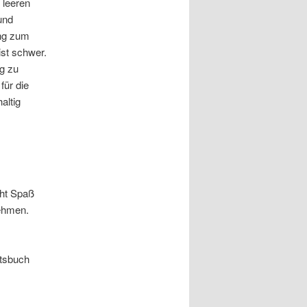
 leeren
und
ung zum
ist schwer.
ig zu
für die
altig
cht Spaß
nehmen.
itsbuch