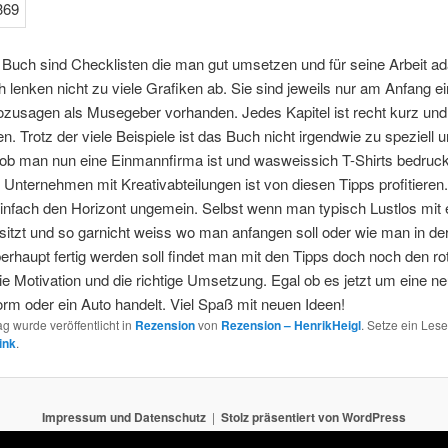
 Buch sind Checklisten die man gut umsetzen und für seine Arbeit ad
 lenken nicht zu viele Grafiken ab. Sie sind jeweils nur am Anfang e
ozusagen als Musegeber vorhanden. Jedes Kapitel ist recht kurz und
n. Trotz der viele Beispiele ist das Buch nicht irgendwie zu speziell
ob man nun eine Einmannfirma ist und wasweissich T-Shirts bedruck
 Unternehmen mit Kreativabteilungen ist von diesen Tipps profitieren
einfach den Horizont ungemein. Selbst wenn man typisch Lustlos mit
sitzt und so garnicht weiss wo man anfangen soll oder wie man in de
berhaupt fertig werden soll findet man mit den Tipps doch noch den r
die Motivation und die richtige Umsetzung. Egal ob es jetzt um eine n
rm oder ein Auto handelt. Viel Spaß mit neuen Ideen!
ag wurde veröffentlicht in
Rezension
von
Rezension – HenrikHeigl
. Setze ein Les
ink
.
Impressum und Datenschutz
Stolz präsentiert von WordPress