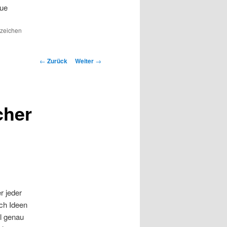
eue
ezeichen
Beitrags-
←
Zurück
Weiter
→
Navigation
cher
r jeder
ach Ideen
al genau