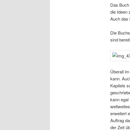
Das Buch l
die Ideen
Auch das B
Die Buchs
sind berei
Überall im
kann. Auch
Kapitels s
geschriebe
kann egal 
weltweites
erweitert 
Auftrag da
der Zeit ü