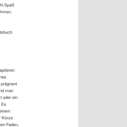
cht Spaß
nehmen.
itsbuch
aptieren
ines
 prägnant
 und man
t oder ein
. Es
 einem
r Kürze
oten Faden,