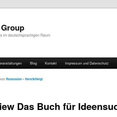
r Group
ps im deutschsprachigen Raum
eranstaltungen
Blog
Kontakt
Impressum und Datenschutz
von
Rezension – HenrikHeigl
iew Das Buch für Ideensu