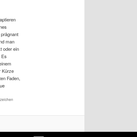
aptieren
ines
 prägnant
 und man
t oder ein
. Es
 einem
r Kürze
oten Faden,
eue
ezeichen