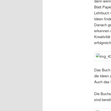
dann wenn
Blatt Papi
Lehrbuch v
Ideen find
Danach geh
erkennen u
Kreativitä
erfolgreic
Das Buch l
die Ideen
Auch das B
Die Buchs
sind berei