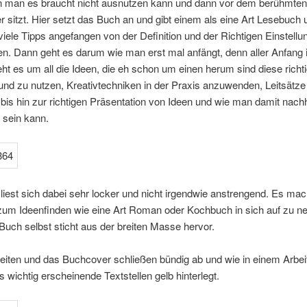
 man es braucht nicht ausnutzen kann und dann vor dem berühmten
er sitzt. Hier setzt das Buch an und gibt einem als eine Art Lesebuch 
iele Tipps angefangen von der Definition und der Richtigen Einstell
en. Dann geht es darum wie man erst mal anfängt, denn aller Anfang 
t es um all die Ideen, die eh schon um einen herum sind diese richt
nd zu nutzen, Kreativtechniken in der Praxis anzuwenden, Leitsätze 
t bis hin zur richtigen Präsentation von Ideen und wie man damit nachh
h sein kann.
iest sich dabei sehr locker und nicht irgendwie anstrengend. Es ma
 zum Ideenfinden wie eine Art Roman oder Kochbuch in sich auf zu 
uch selbst sticht aus der breiten Masse hervor.
eiten und das Buchcover schließen bündig ab und wie in einem Arbe
ts wichtig erscheinende Textstellen gelb hinterlegt.