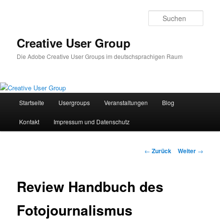
Zum
Inhalt
Such
wechseln
Creative User Group
Die Adobe Creative User Groups im deutschsprachigen Raum
Hauptmenü
Startseite
Usergroups
Veranstaltungen
Blog
Kontakt
Impressum und Datenschutz
Beitrags-
←
Zurück
Weiter
→
Navigation
Review Handbuch des
Fotojournalismus