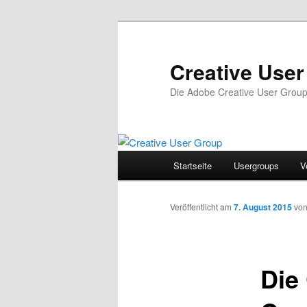
Zum
Inhalt
wechseln
Creative Use
Die Adobe Creative User Grou
Hauptmenü
Startseite
Usergroups
V
Veröffentlicht am
7. August 2015
vo
Die