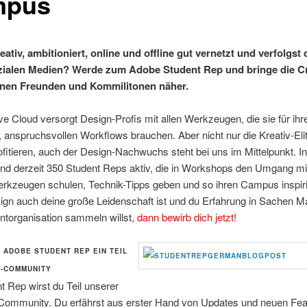
mpus
eativ, ambitioniert, online und offline gut vernetzt und verfolgst
zialen Medien? Werde zum Adobe Student Rep und bringe die Cr
inen Freunden und Kommilitonen näher.
ve Cloud versorgt Design-Profis mit allen Werkzeugen, die sie für ihr
anspruchsvollen Workflows brauchen. Aber nicht nur die Kreativ-Elit
fitieren, auch der Design-Nachwuchs steht bei uns im Mittelpunkt. I
ind derzeit 350 Student Reps aktiv, die in Workshops den Umgang mi
erkzeugen schulen, Technik-Tipps geben und so ihren Campus inspiri
gn auch deine große Leidenschaft ist und du Erfahrung in Sachen M
ntorganisation sammeln willst,
dann bewirb dich jetzt!
 ADOBE STUDENT REP EIN TEIL
-COMMUNITY
t Rep wirst du Teil unserer
 Community. Du erfährst aus erster Hand von Updates und neuen Fea