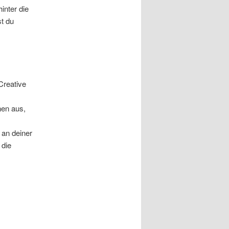
inter die
st du
Creative
nen aus,
 an deiner
 die