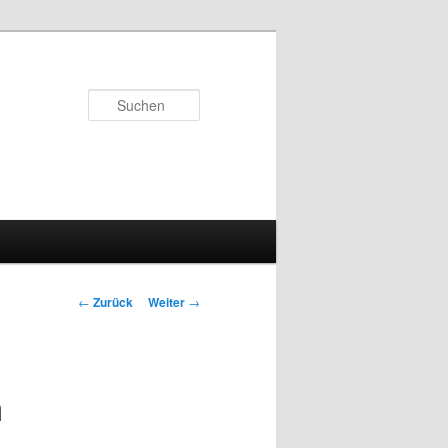
Suchen
Beitrags-
←
Zurück
Weiter
→
Navigation
m