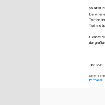
SO GEHT E
Bei einer 
Telefon-In
Training 
Sichere di
der groß
The post
Dieser Eintr
Permalink
.