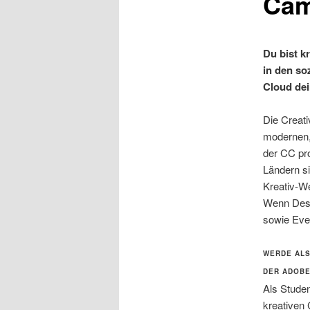
Ca
Du bist kr
in den so
Cloud de
Die Creati
modernen, 
der CC pro
Ländern s
Kreativ-W
Wenn Desi
sowie Eve
WERDE ALS
DER ADOBE
Als Studen
kreativen