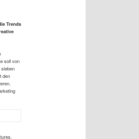
 die Trends
eative
e
e soll von
n sieben
t den
eren.
arketing
tures.