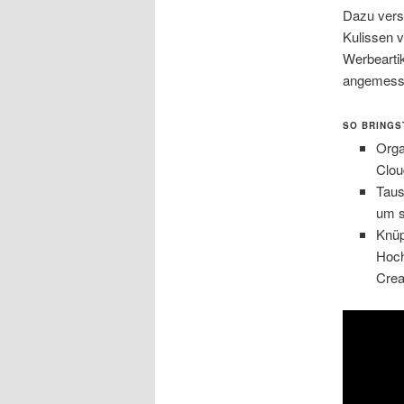
Dazu versc
Kulissen v
Werbeartik
angemesse
SO BRINGS
Orga
Cloud
Taus
um s
Knüp
Hoch
Crea