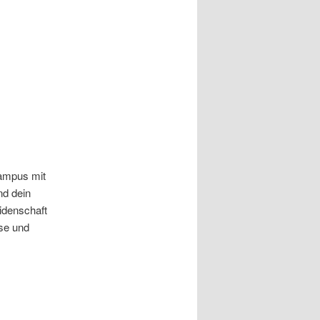
Campus mit
nd dein
idenschaft
sse und