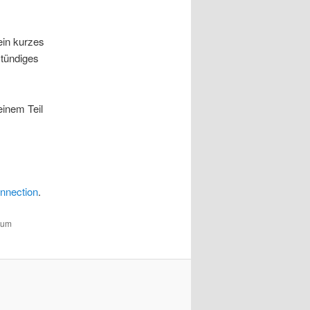
ein kurzes
stündiges
einem Teil
nnection
.
zum