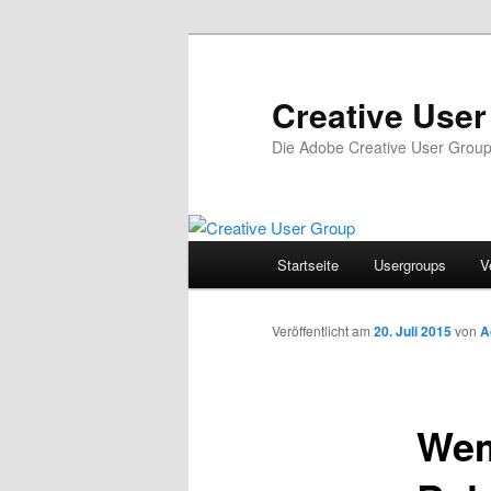
Zum
Inhalt
wechseln
Creative Use
Die Adobe Creative User Grou
Hauptmenü
Startseite
Usergroups
V
Veröffentlicht am
20. Juli 2015
von
A
Wem