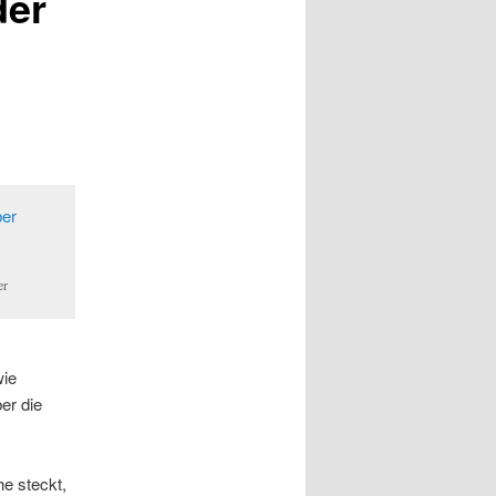
der
er
wie
er die
he steckt,