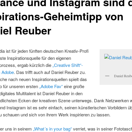
ance und Instagram sind 
pirations-Geheimtipp von
iel Reuber
ia ist für jeden fünften deutschen Kreativ-Profi
gste Inspirationsquelle für den eigenen
prozess, ergab kürzlich die
„Creative Shift“-
n Adobe
. Das trifft auch auf Daniel Reuber zu.
Daniel Reub
che nach neuen Inspirationsquellen spielt das
b für unseren ersten
„Adobe Fav“
eine große
digitales Multitalent ist Daniel Reuber in den
edlichsten Ecken der kreativen Szene unterwegs. Dank Netzwerken 
d Instagram ist es sehr einfach, seinen künstlerischen Vorbildern üb
u schauen und sich von ihrem Werk inspirieren zu lassen.
r uns in seinem
„What´s in your bag“
verriet, was in seiner Fototasc