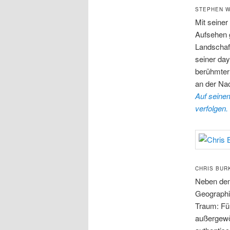
STEPHEN W
Mit seiner
Aufsehen g
Landschaft
seiner day
berühmter 
an der Nac
Auf seine
verfolgen.
CHRIS BUR
Neben dem 
Geographic
Traum: Für
außergewö