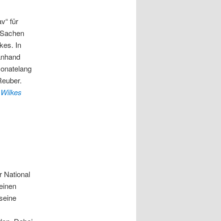
v“ für
n Sachen
kes. In
 anhand
monatelang
Reuber.
 Wilkes
 National
meinen
seine