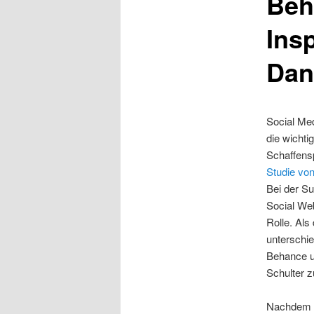
Beh
Ins
Dan
Social Med
die wichti
Schaffens
Studie vo
Bei der Su
Social We
Rolle. Als 
unterschi
Behance un
Schulter z
Nachdem e