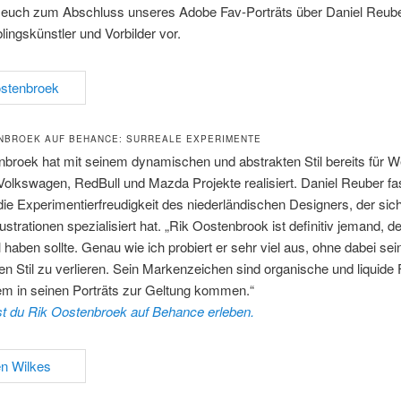
ir euch zum Abschluss unseres Adobe Fav-Porträts über Daniel Reube
blingskünstler und Vorbilder vor.
NBROEK AUF BEHANCE: SURREALE EXPERIMENTE
nbroek hat mit seinem dynamischen und abstrakten Stil bereits für 
Volkswagen, RedBull und Mazda Projekte realisiert. Daniel Reuber fas
die Experimentierfreudigkeit des niederländischen Designers, der sich
llustrationen spezialisiert hat. „Rik Oostenbrook ist definitiv jemand, 
 haben sollte. Genau wie ich probiert er sehr viel aus, ohne dabei sei
gen Stil zu verlieren. Sein Markenzeichen sind organische und liquide
lem in seinen Porträts zur Geltung kommen.“
st du Rik Oostenbroek auf Behance erleben.