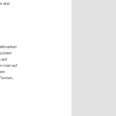
r drei
Weltmarken
ziniert
 auf
den man auf
nen
 Formen,