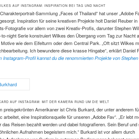
ILKES AUF INSTAGRAM: INSPIRATION BEI TAG UND NACHT
 Charakterportrait-Sammlung „Faces of Thailand“ hat unser „Adobe Fa
esorgt. Inspiration für seine kreativen Projekte holt Daniel Reuber i
s-Fotografie vor allem von zwei Kreativ-Profis, darunter Stephen Wil
-to-night Serie konstruiert Wilkes den Übergang vom Tag zur Nacht
Motive wie dem Eifelturm oder dem Central Park. „Oft sitzt Wilkes 
hbearbeitung. Ich bewundere diese krasse Hingabe“, erklärt Daniel 
m Instagram-Profil kannst du die renommierten Projekte von Stephen
KARD AUF INSTAGRAM: MIT DER KAMERA RUND UM DIE WELT
preisgekrönten Amerikaner ist Chris Burkard, der unter anderem für
 arbeitet, eine Inspirationsquelle für unseren „Adobe Fav“. „Er lebt 
 das Reisen bezahlt werden und dabei fotografieren. Sein Beruf und 
hnlichen Aufnahmen begeistern mich.“ Burkard ist vor allem durch