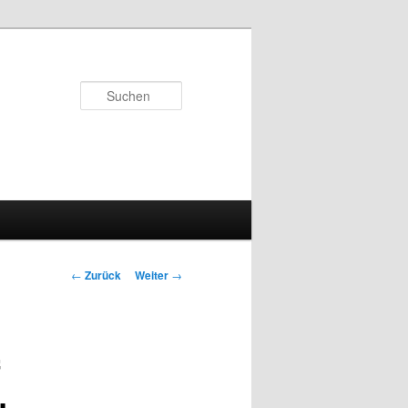
Suchen
Beitrags-
←
Zurück
Weiter
→
Navigation
f