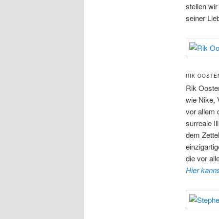
stellen w
seiner Lie
RIK OOSTE
Rik Ooste
wie Nike, 
vor allem 
surreale I
dem Zettel
einzigarti
die vor al
Hier kann