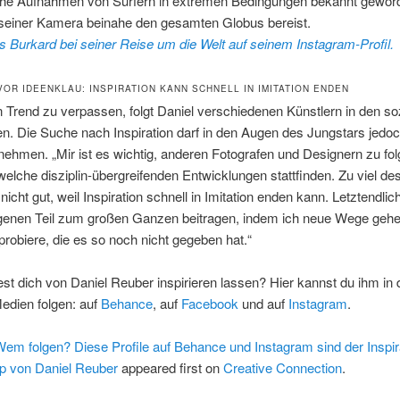
che Aufnahmen von Surfern in extremen Bedingungen bekannt gewor
t seiner Kamera beinahe den gesamten Globus bereist.
s Burkard bei seiner Reise um die Welt auf seinem Instagram-Profil.
VOR IDEENKLAU: INSPIRATION KANN SCHNELL IN IMITATION ENDEN
Trend zu verpassen, folgt Daniel verschiedenen Künstlern in den so
. Die Suche nach Inspiration darf in den Augen des Jungstars jedoc
ehmen. „Mir ist es wichtig, anderen Fotografen und Designern zu fo
elche disziplin-übergreifenden Entwicklungen stattfinden. Zu viel des
icht gut, weil Inspiration schnell in Imitation enden kann. Letztendlich 
genen Teil zum großen Ganzen beitragen, indem ich neue Wege gehe
robiere, die es so noch nicht gegeben hat.“
t dich von Daniel Reuber inspirieren lassen? Hier kannst du ihm in 
edien folgen: auf
Behance
, auf
Facebook
und auf
Instagram
.
em folgen? Diese Profile auf Behance und Instagram sind der Inspir
p von Daniel Reuber
appeared first on
Creative Connection
.