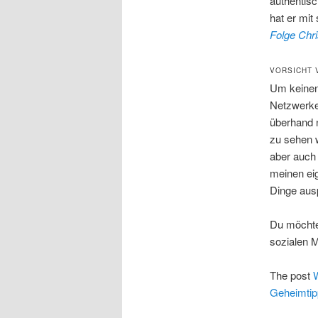
authentis
hat er mi
Folge Chri
VORSICHT 
Um keinen 
Netzwerken
überhand n
zu sehen w
aber auch n
meinen ei
Dinge ausp
Du möchtes
sozialen M
The post
W
Geheimtip