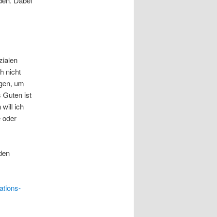
den. Dabei
zialen
h nicht
lgen, um
 Guten ist
will ich
 oder
den
ations-