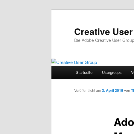
Zum
Inhalt
wechseln
Creative Use
Die Adobe Creative User Grou
Hauptmenü
Startseite
Usergroups
V
Veröffentlicht am
3. April 2019
von
T
Ado