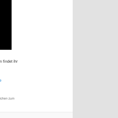
 findet ihr
e
eichen zum