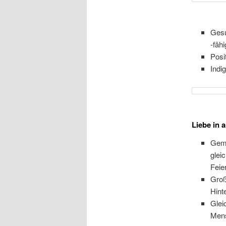
Gesu
-fäh
Posi
Indi
Liebe in 
Gemi
glei
Feie
Groß
Hint
Glei
Men