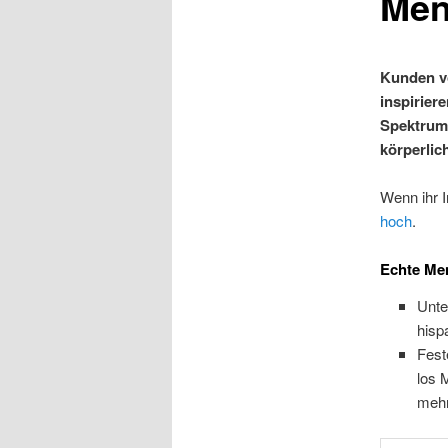
Men
Kunden vo
inspirier
Spektrum 
körperlic
Wenn ihr I
hoch
.
Echte Me
Unte
hisp
Fest
los 
meh