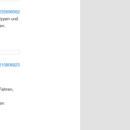
235698562
typen und
en.
210806823
 Fahren,
len