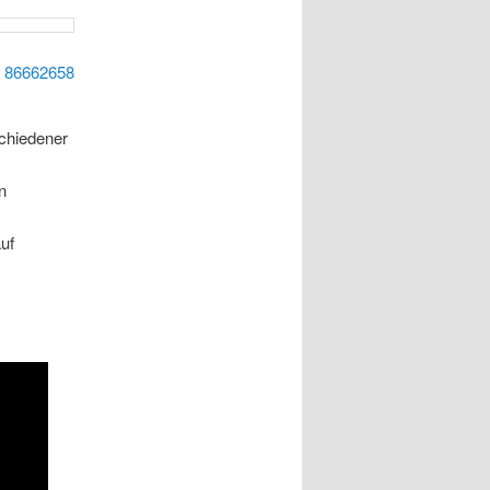
:
86662658
schiedener
n
uf