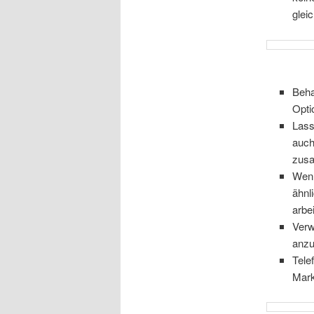
glei
Beha
Opti
Lass
auch
zus
Wenn
ähnl
arbe
Verw
anzu
Tele
Mark