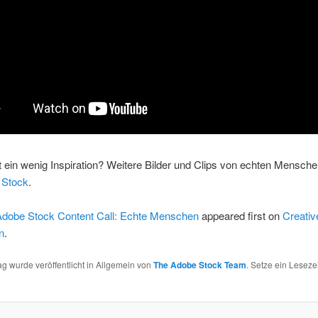
t ein wenig Inspiration? Weitere Bilder und Clips von echten Menschen
 Stock
.
Adobe Stock Content Call: Echte Menschen
appeared first on
Creativ
n
.
ag wurde veröffentlicht in Allgemein von
The Adobe Stock Team
. Setze ein Lesez