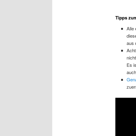
Tipps zum
Alle
die
aus 
Acht
nich
Es i
auch
Gen
zuer