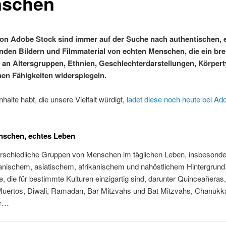
schen
n Adobe Stock sind immer auf der Suche nach authentischen, 
enden Bildern und Filmmaterial von echten Menschen, die ein bre
an Altersgruppen, Ethnien, Geschlechterdarstellungen, Körper
hen Fähigkeiten widerspiegeln.
nhalte habt, die unsere Vielfalt würdigt,
ladet diese noch heute bei Ad
nschen, echtes Leben
rschiedliche Gruppen von Menschen im täglichen Leben, insbesonde
anischem, asiatischem, afrikanischem und nahöstlichem Hintergrund
e, die für bestimmte Kulturen einzigartig sind, darunter Quinceañeras
Muertos, Diwali, Ramadan, Bar Mitzvahs und Bat Mitzvahs, Chanukk
r…