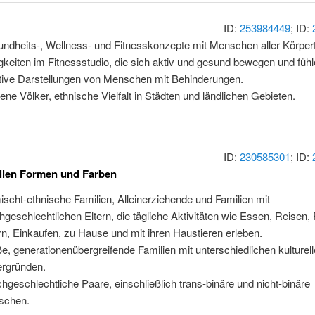
ID:
253984449
; ID:
ndheits-, Wellness- und Fitnesskonzepte mit Menschen aller Körper
igkeiten im Fitnessstudio, die sich aktiv und gesund bewegen und fühl
tive Darstellungen von Menschen mit Behinderungen.
gene Völker, ethnische Vielfalt in Städten und ländlichen Gebieten.
ID:
230585301
; ID:
allen Formen und Farben
scht-ethnische Familien, Alleinerziehende und Familien mit
chgeschlechtlichen Eltern, die tägliche Aktivitäten wie Essen, Reisen,
rn, Einkaufen, zu Hause und mit ihren Haustieren erleben.
e, generationenübergreifende Familien mit unterschiedlichen kulturel
ergründen.
chgeschlechtliche Paare, einschließlich trans-binäre und nicht-binäre
schen.