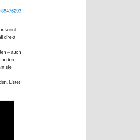
188476293
hr könnt
l direkt
den – auch
ständen.
nt sie
den. Listet