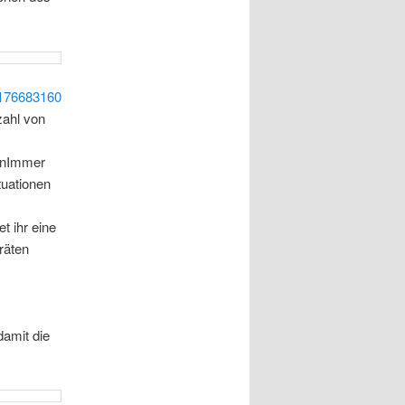
176683160
zahl von
renImmer
tuationen
t ihr eine
räten
damit die