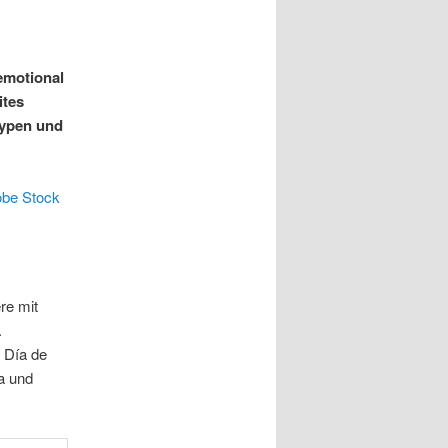
emotional
ites
typen und
obe Stock
re mit
.
, Día de
a und