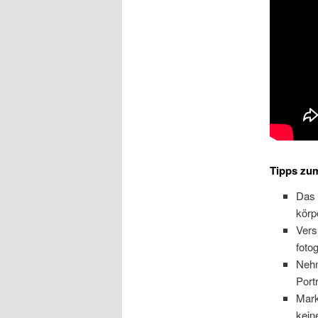
Tipps zum
Das 
körp
Vers
foto
Nehm
Port
Mark
kein