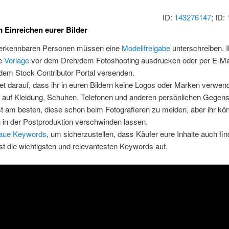
ID:
143276147
; ID:
 Einreichen eurer Bilder
 erkennbaren Personen müssen eine
Modellfreigabe
unterschreiben. I
se
Vorlage
vor dem Dreh/dem Fotoshooting ausdrucken oder per E-Mai
dem Stock Contributor Portal versenden.
et darauf, dass ihr in euren Bildern keine Logos oder Marken verwen
t auf Kleidung, Schuhen, Telefonen und anderen persönlichen Gegen
st am besten, diese schon beim Fotografieren zu meiden, aber ihr kön
 in der Postproduktion verschwinden lassen.
aue Keywords
, um sicherzustellen, dass Käufer eure Inhalte auch fin
st die wichtigsten und relevantesten Keywords auf.