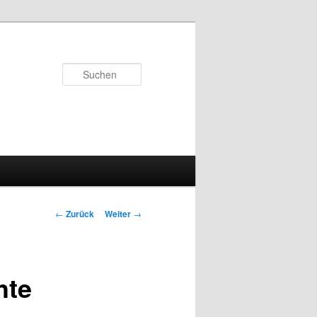
Suchen
Beitrags-
←
Zurück
Weiter
→
Navigation
hte