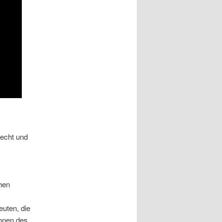
lecht und
hen
uten, die
ionen des