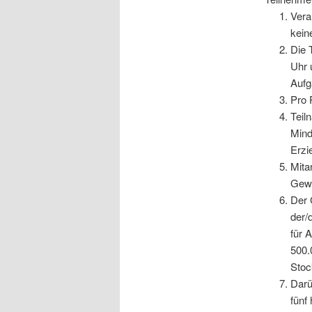
Vera
kein
Die 
Uhr 
Aufg
Pro 
Teil
Mind
Erzi
Mita
Gewi
Der 
der/
für 
500.
Stoc
Darü
fünf