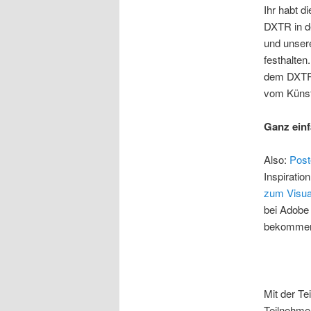
Ihr habt d
DXTR in de
und unser
festhalten
dem DXTRD
vom Künstl
Ganz einf
Also:
Post
Inspiratio
zum Visua
bei Adobe
bekommen.
Mit der T
Teilnehme