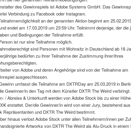
nstalter des Gewinnspiels ist Adobe Systems GmbH. Das Gewinnspie
erlei Verbindung zu Facebook oder Instagram.
Teilnahmemöglichkeit an der genannten Aktion beginnt am 25.02.201
und endet am 17.03.2019 um 23:59 Uhr. Teilnimmt derjenige, der die j
aben und Bedingungen der Teilnahme erfüllt.
Person ist nur eine Teilnahme möglich.
nahmeberechtigt sind Personen mit Wohnsitz in Deutschland ab 18 Ja
erjährige bedürfen zu ihrer Teilnahme der Zustimmung ihrer/ihres
ehungsberechtigten.
rbeiter von Adobe und deren Angehörige sind von der Teilnahme am
nnspiel ausgeschlossen.
Gewinn umfasst die Teilnahme am DXTRDay am 25.03.2019 in Berlin
die Gewinner/in den Tag mit dem Künstler DXTR The Weird verbringt
An- / Abreise & Unterkunft werden von Adobe Stock bis zu einer Höh
00€ erstattet. Der/die Gewinner/in wird von einer Jury, bestehend au
k Repräsentanten und DXTR The Weird bestimmt.
ber hinaus verlost Adobe Stock unter allen Teilnehmern/innen per Zuf
 handsignierte Artworks von DXTR The Weird als Alu-Druck in einem