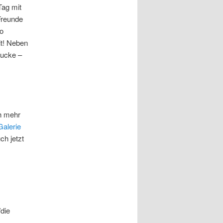
Tag mit
Freunde
o
it! Neben
rucke –
ch mehr
Galerie
ch jetzt
die