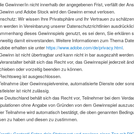
die Gewinner/in nicht innerhalb der angegebenen Frist, verfällt der An
Gewinn und Adobe Stock wird den Gewinn erneut verlosen.
nschutz: Wir wissen Ihre Privatsphäre und Ihr Vertrauen zu schätzen
n werden in Vereinbarung unserer Datenschutzrichtlinien ausdrücklich
mmenhang dieses Gewinnspiels genutzt, es sei denn, Sie erklären s
rweitig damit einverstanden. Weitere Informationen zum Thema Dat
Adobe erhalten sie unter
https://www.adobe.com/de/privacy.html
.
Gewinn ist nicht übertragbar und kann nicht in bar ausgezahlt werden
Veranstalter behält sich das Recht vor, das Gewinnspiel jederzeit änd
chieben oder vorzeitig beenden zu können.
Rechtsweg ist ausgeschlossen.
Teilnahme über Gewinnspielvereine, automatisierte Dienste oder sons
tleister ist nicht zulässig.
e Deutschland behält sich das Recht vor, Teilnehmer bei dem Verdac
pulationen ohne Angabe von Gründen von dem Gewinnspiel auszusc
der Teilnahme wird automatisch bestätigt, die oben genannten Bedin
sen zu haben und diesen zu zustimmen.
reativ-Contest! Setze dein Statement und gewinne einen Tag mit D