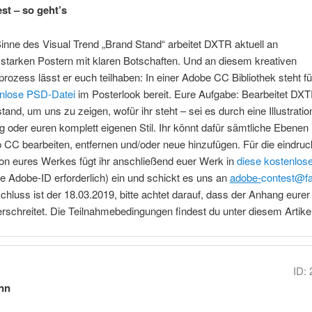
st – so geht’s
nne des Visual Trend „Brand Stand“ arbeitet DXTR aktuell an
starken Postern mit klaren Botschaften. Und an diesem kreativen
rozess lässt er euch teilhaben: In einer Adobe CC Bibliothek steht f
nlose PSD-Datei
im Posterlook bereit. Eure Aufgabe: Bearbeitet DX
and, um uns zu zeigen, wofür ihr steht – sei es durch eine Illustration
oder euren komplett eigenen Stil. Ihr könnt dafür sämtliche Ebenen
CC bearbeiten, entfernen und/oder neue hinzufügen. Für die eindruc
on eures Werkes fügt ihr anschließend euer Werk in
diese kostenlos
e Adobe-ID erforderlich) ein und schickt es uns an
adobe-
contest@fa
hluss ist der 18.03.2019, bitte achtet darauf, dass der Anhang eurer 
schreitet. Die Teilnahmebedingungen findest du unter diesem Artikel
ID:
nn