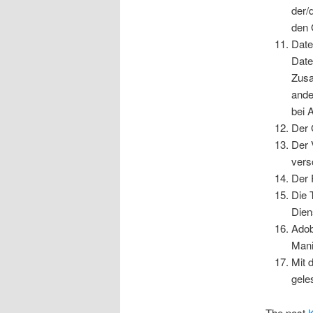
der/
den 
Date
Date
Zusa
ande
bei 
Der 
Der 
vers
Der 
Die 
Diens
Adob
Mani
Mit 
gele
The post
K