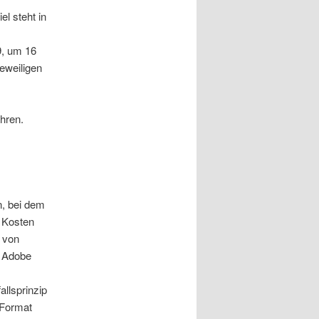
l steht in
9, um 16
eweiligen
hren.
, bei dem
. Kosten
e von
s Adobe
allsprinzip
 Format