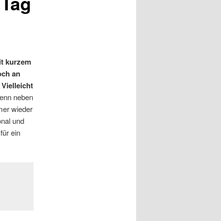
 Tag
eit kurzem
och an
Vielleicht
Denn neben
mer wieder
nal und
für ein