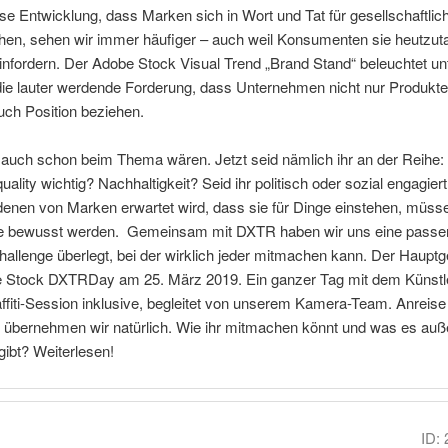
e Entwicklung, dass Marken sich in Wort und Tat für gesellschaftli
hen, sehen wir immer häufiger – auch weil Konsumenten sie heutzut
nfordern. Der Adobe Stock Visual Trend „Brand Stand“ beleuchtet un
ie lauter werdende Forderung, dass Unternehmen nicht nur Produkte
uch Position beziehen.
auch schon beim Thema wären. Jetzt seid nämlich ihr an der Reihe: 
ality wichtig? Nachhaltigkeit? Seid ihr politisch oder sozial engagiert
 denen von Marken erwartet wird, dass sie für Dinge einstehen, müsse
te bewusst werden. Gemeinsam mit DXTR haben wir uns eine pass
hallenge überlegt, bei der wirklich jeder mitmachen kann. Der Haupt
 Stock DXTRDay am 25. März 2019. Ein ganzer Tag mit dem Künstle
affiti-Session inklusive, begleitet von unserem Kamera-Team. Anreise
t übernehmen wir natürlich. Wie ihr mitmachen könnt und was es au
ibt? Weiterlesen!
ID: