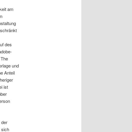
keit am
om
staltung
eschränkt
auf des
adobe-
R The
orlage und
e Anteil
heriger
i ist
über
Person
t der
 sich