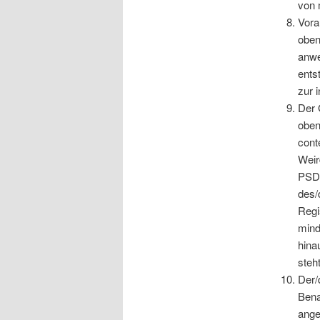
von 
Vora
oben
anwe
ents
zur 
Der 
oben
cont
Weir
PSD-
des/
Regi
mind
hina
steht
Der/
Bena
ange