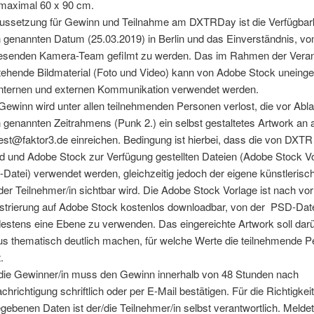
maximal 60 x 90 cm.
ussetzung für Gewinn und Teilnahme am DXTRDay ist die Verfügbar
 genannten Datum (25.03.2019) in Berlin und das Einverständnis, v
senden Kamera-Team gefilmt zu werden. Das im Rahmen der Veran
tehende Bildmaterial (Foto und Video) kann von Adobe Stock uneing
internen und externen Kommunikation verwendet werden.
Gewinn wird unter allen teilnehmenden Personen verlost, die vor Abl
 genannten Zeitrahmens (Punk 2.) ein selbst gestaltetes Artwork an 
est@faktor3.de einreichen. Bedingung ist hierbei, dass die von DXT
d und Adobe Stock zur Verfügung gestellten Dateien (Adobe Stock V
Datei) verwendet werden, gleichzeitig jedoch der eigene künstlerisch
der Teilnehmer/in sichtbar wird. Die Adobe Stock Vorlage ist nach vor
strierung auf Adobe Stock kostenlos downloadbar, von der PSD-Date
estens eine Ebene zu verwenden. Das eingereichte Artwork soll dar
us thematisch deutlich machen, für welche Werte die teilnehmende 
.
die Gewinner/in muss den Gewinn innerhalb von 48 Stunden nach
chrichtigung schriftlich oder per E-Mail bestätigen. Für die Richtigkei
gebenen Daten ist der/die Teilnehmer/in selbst verantwortlich. Meldet