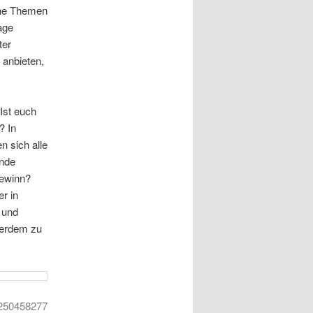
che Themen
age
ter
 anbieten,
Ist euch
? In
n sich alle
ende
gewinn?
r in
 und
ßerdem zu
 250458277