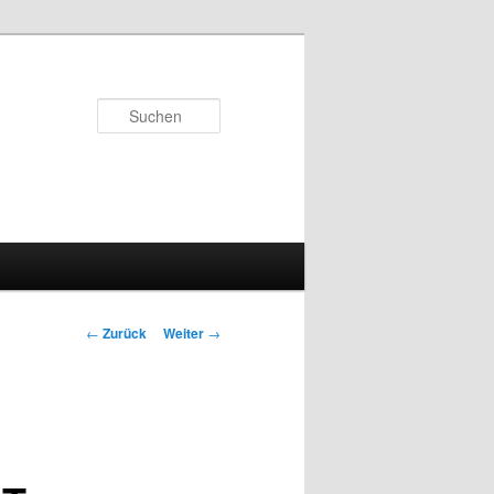
Suchen
Beitrags-
←
Zurück
Weiter
→
Navigation