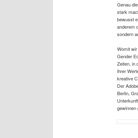
Genau dies
stark mac
bewusst ei
anderem d
sondern a
Womit wir 
Gender Equ
Zeiten, in
ihrer Wer
kreative C
Der Adobe
Berlin, Gr
Unterkunf
gewinnen g