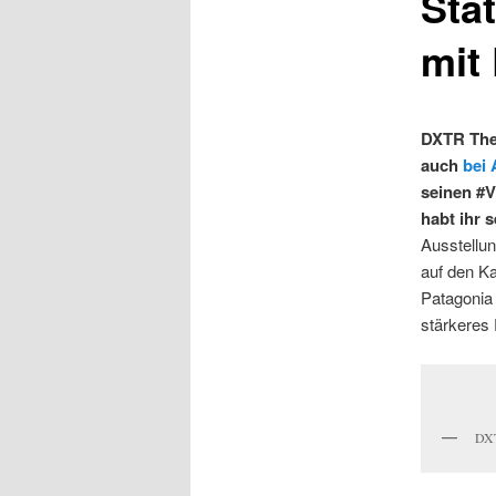
Sta
mit
DXTR The W
auch
bei 
seinen #V
habt ihr 
Ausstellu
auf den K
Patagonia 
stärkeres
DXT