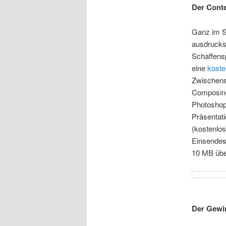
Der Conte
Ganz im Si
ausdrucks
Schaffensp
eine
koste
Zwischenst
Composing 
Photoshop 
Präsentati
(kostenlos
Einsendesc
10 MB über
Der Gewi