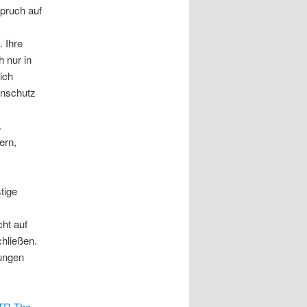
spruch auf
. Ihre
 nur in
ich
enschutz
.
ern,
tige
ht auf
hließen.
gungen
XTR The