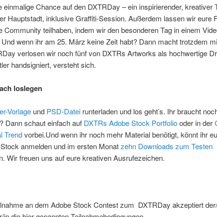
ie einmalige Chance auf den DXTRDay – ein inspirierender, kreativer 
r Hauptstadt, inklusive Graffiti-Session. Außerdem lassen wir eure 
e Community teilhaben, indem wir den besonderen Tag in einem Vide
. Und wenn ihr am 25. März keine Zeit habt? Dann macht trotzdem m
ay verlosen wir noch fünf von DXTRs Artworks als hochwertige D
er handsigniert, versteht sich.
ach loslegen
er-Vorlage
und
PSD-Datei
runterladen und los geht’s. Ihr braucht no
n? Dann schaut einfach auf
DXTRs Adobe Stock Portfolio
oder in der
l Trend
vorbei.Und wenn ihr noch mehr Material benötigt, könnt ihr eu
 Stock anmelden und im ersten Monat
zehn Downloads zum Testen
 Wir freuen uns auf eure kreativen Ausrufezeichen.
eilnahme an dem Adobe Stock Contest zum DXTRDay akzeptiert der/
r/in die hier genannten Teilnahmebedingungen.