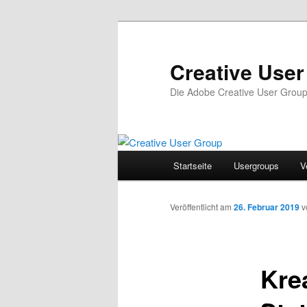
Zum
Inhalt
wechseln
Creative Use
Die Adobe Creative User Grou
Hauptmenü
Startseite
Usergroups
V
Veröffentlicht am
26. Februar 2019
v
Kre