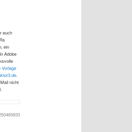
ür euch
TRs
, ein
 in Adobe
ksvolle
e Vorlage
ktor3.de
.
Mail nicht
.
 250465833