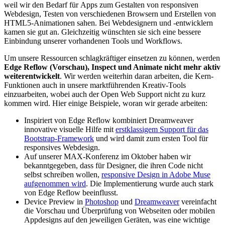
weil wir den Bedarf für Apps zum Gestalten von responsiven
Webdesign, Testen von verschiedenen Browsern und Erstellen von
HTML5-Animationen sahen. Bei Webdesignern und -entwicklern
kamen sie gut an. Gleichzeitig wünschten sie sich eine bessere
Einbindung unserer vorhandenen Tools und Workflows.
Um unsere Ressourcen schlagkräftiger einsetzen zu können, werden
Edge Reflow (Vorschau), Inspect und Animate nicht mehr aktiv
weiterentwickelt
. Wir werden weiterhin daran arbeiten, die Kern-
Funktionen auch in unsere marktführenden Kreativ-Tools
einzuarbeiten, wobei auch der Open Web Support nicht zu kurz
kommen wird. Hier einige Beispiele, woran wir gerade arbeiten:
Inspiriert von Edge Reflow kombiniert Dreamweaver
innovative visuelle Hilfe mit
erstklassigem Support für das
Bootstrap-Framework
und wird damit zum ersten Tool für
responsives Webdesign.
Auf unserer MAX-Konferenz im Oktober haben wir
bekanntgegeben, dass für Designer, die ihren Code nicht
selbst schreiben wollen,
responsive Design in Adobe Muse
aufgenommen wird
. Die Implementierung wurde auch stark
von Edge Reflow beeinflusst.
Device Preview in
Photoshop
und
Dreamweaver
vereinfacht
die Vorschau und Überprüfung von Webseiten oder mobilen
Appdesigns auf den jeweiligen Geräten, was eine wichtige