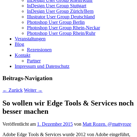
InDesign User Group Rhein/Ruhr
InDesign User Group Stuttgart
InDesign User Group Zürich/Bern
Illustrator User Group Deutschland
Photoshop User Group Berlin
Photoshop User Group Rhein-Neckar
Photoshop User Group Rhein/Ruhr
Veranstaltungen
Blog
Rezensionen
Kontakt
Partner
Impressum und Datenschutz
Beitrags-Navigation
←
Zurück
Weiter
→
So wollen wir Edge Tools & Services noch
besser machen
Veröffentlicht am
1. Dezember 2015
von
Matt Rozen. @mattyroze
Adobe Edge Tools & Services wurde 2012 von Adobe eingeführt,