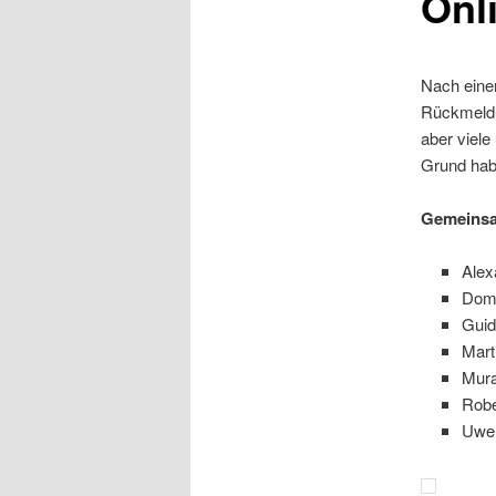
Onl
Nach eine
Rückmeldu
aber viele
Grund hab
Gemeinsam
Alex
Dom
Guid
Mart
Mura
Robe
Uwe