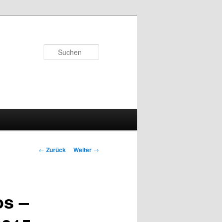
Suchen
Beitrags-
←
Zurück
Weiter
→
Navigation
os –