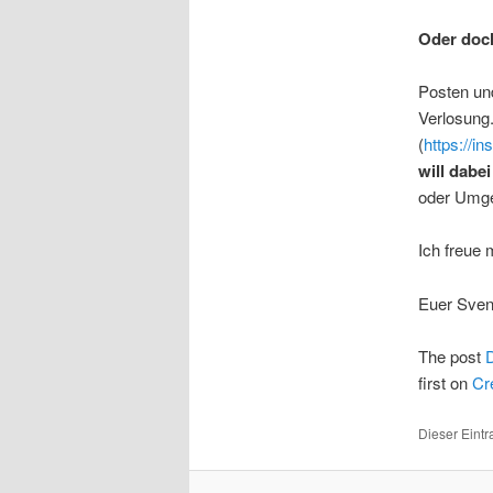
Oder doch
Posten un
Verlosung.
(
https://
will dabei
oder Umge
Ich freue 
Euer Sve
The post
D
first on
Cr
Dieser Eintr