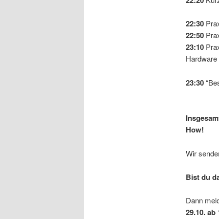
22:20
22:30
Prax
22:50
Prax
23:10
Prax
Hardware
23:30
“Bes
Insgesamt
How!
Wir senden
Bist du d
Dann meld
29.10. ab