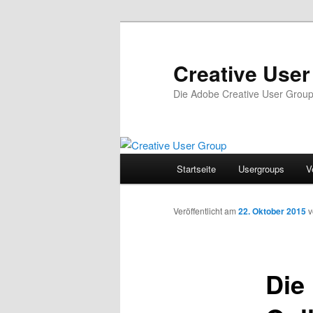
Zum
Inhalt
wechseln
Creative Use
Die Adobe Creative User Grou
Hauptmenü
Startseite
Usergroups
V
Veröffentlicht am
22. Oktober 2015
Die