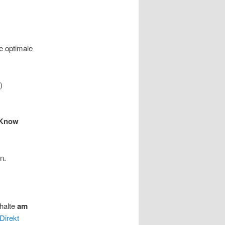
e optimale
)
-Know
n.
halte
am
Direkt