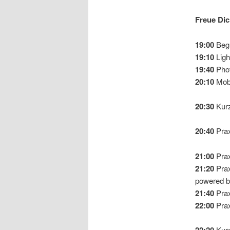
Freue Dic
19:00
Beg
19:10
Ligh
19:40
Phot
20:10
Mobi
20:30
Kur
20:40
Prax
21:00
Prax
21:20
Prax
powered b
21:40
Prax
22:00
Prax
Kur