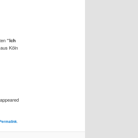
rten
“Ich
 aus Köln
appeared
Permalink
.