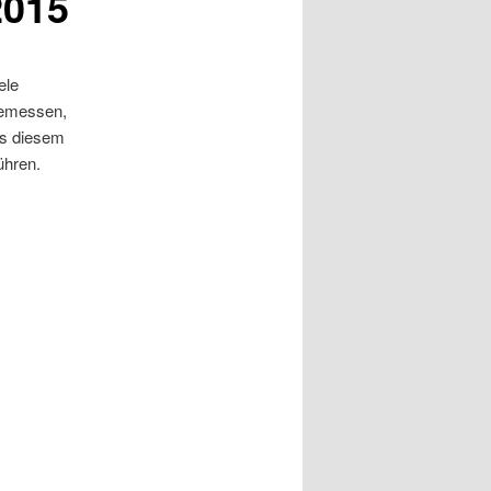
2015
ele
bemessen,
Aus diesem
ühren.