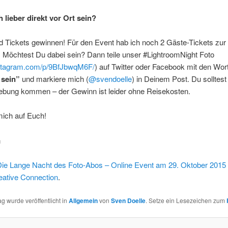
 lieber direkt vor Ort sein?
d Tickets gewinnen! Für den Event hab ich noch 2 Gäste-Tickets zur
 Möchtest Du dabei sein? Dann teile unser #LightroomNight Foto
instagram.com/p/9BfJbwqM6F/
) auf Twitter oder Facebook mit den Wo
 sein”
und markiere mich (
@svendoelle
) in Deinem Post. Du solltest
bung kommen – der Gewinn ist leider ohne Reisekosten.
mich auf Euch!
n
ie Lange Nacht des Foto-Abos – Online Event am 29. Oktober 2015
eative Connection
.
ag wurde veröffentlicht in
Allgemein
von
Sven Doelle
. Setze ein Lesezeichen zum